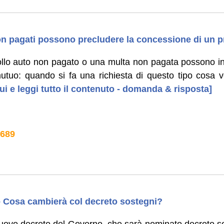
on pagati possono precludere la concessione di un p
ollo auto non pagato o una multa non pagata possono infi
utuo: quando si fa una richiesta di questo tipo cosa 
ui e leggi tutto il contenuto - domanda & risposta]
689
 – Cosa cambierà col decreto sostegni?
nuovo decreto del Governo, che sarà nominato decreto s