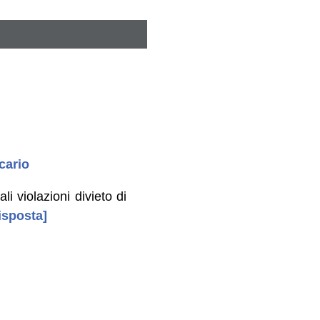
cario
i violazioni divieto di
isposta]