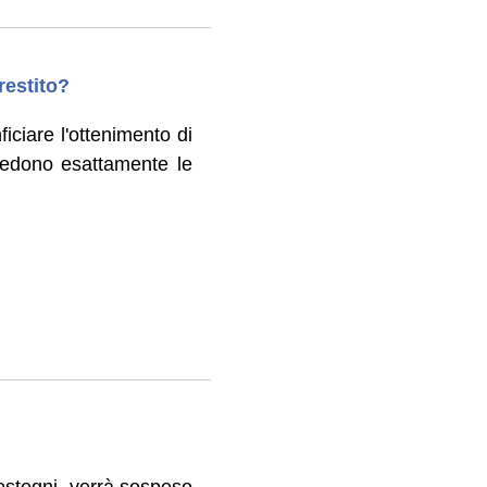
restito?
ciare l'ottenimento di
vedono esattamente le
ostegni, verrà sospeso