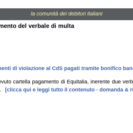
la comunità dei debitori italiani
mento del verbale di multa
enti di violazione al CdS pagati tramite bonifico ban
evuto cartella pagamento di Equitalia, inerente due verbal
.
[clicca qui e leggi tutto il contenuto - domanda & r