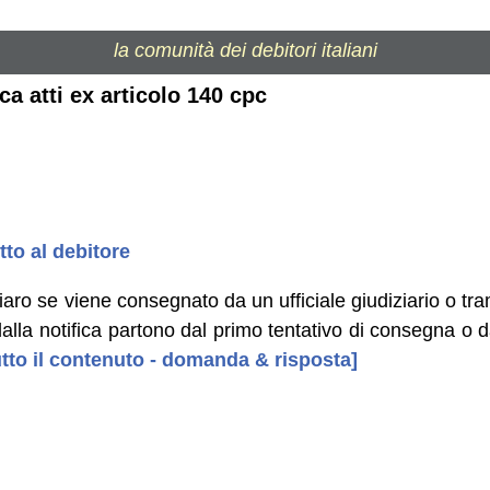
la comunità dei debitori italiani
ica atti ex articolo 140 cpc
tto al debitore
hiaro se viene consegnato da un ufficiale giudiziario o t
 dalla notifica partono dal primo tentativo di consegna o 
tutto il contenuto - domanda & risposta]