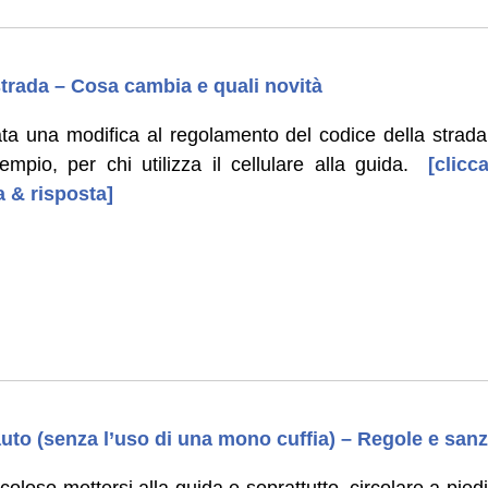
trada – Cosa cambia e quali novità
ta una modifica al regolamento del codice della strad
mpio, per chi utilizza il cellulare alla guida.
[clicca
 & risposta]
auto (senza l’uso di una mono cuffia) – Regole e sanzi
oloso mettersi alla guida e soprattutto, circolare a piedi