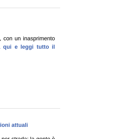
a, con un inasprimento
 qui e leggi tutto il
oni attuali
 per strada: la gente è