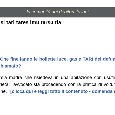
la comunità dei debitori italiani
si tari tares imu tarsu tia
 Che fine fanno le bollette luce, gas e TARI del defu
 chiamato?
a madre che risiedeva in una abitazione con usufrutto
età: l'avvocato sta procedendo con la pratica di voltur
one.
[clicca qui e leggi tutto il contenuto - domanda 