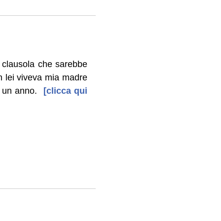
a clausola che sarebbe
n lei viveva mia madre
i un anno.
[clicca qui