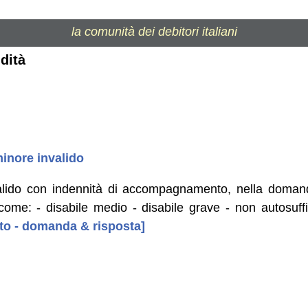
la comunità dei debitori italiani
idità
inore invalido
alido con indennità di accompagnamento, nella doma
come: - disabile medio - disabile grave - non autosuffi
uto - domanda & risposta]