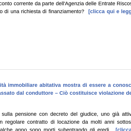
conto corrente da parte dell'Agenzia delle Entrate Risco
to di una richiesta di finanziamento?
[clicca qui e legg
]
nità immobiliare abitativa mostra di essere a conos
assato dal conduttore – Ciò costituisce violazione de
ulla pensione con decreto del giudice, uno già attivo
un regolare contratto di locazione da molti anni sottosc
alche anno sono morti subentrando gli eredi.
[clicca