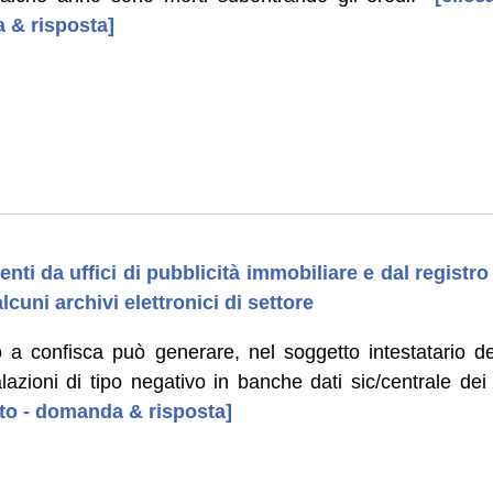
 & risposta]
nti da uffici di pubblicità immobiliare e dal registr
alcuni archivi elettronici di settore
a confisca può generare, nel soggetto intestatario de
zioni di tipo negativo in banche dati sic/centrale dei 
uto - domanda & risposta]