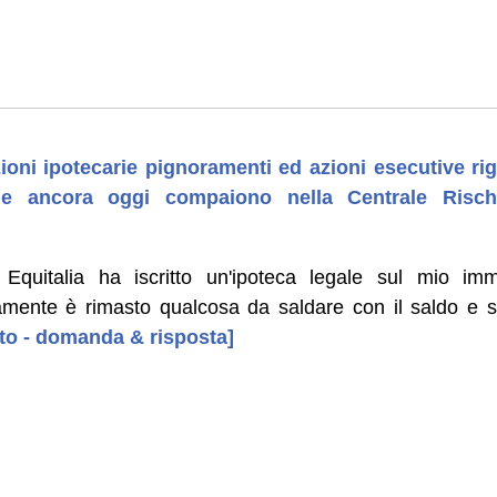
rizioni ipotecarie pignoramenti ed azioni esecutive r
he ancora oggi compaiono nella Centrale Rischi
quitalia ha iscritto un'ipoteca legale sul mio immo
camente è rimasto qualcosa da saldare con il saldo e st
uto - domanda & risposta]