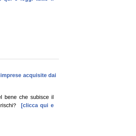
o imprese acquisite dai
l bene che subisce il
rischi?
[clicca qui e