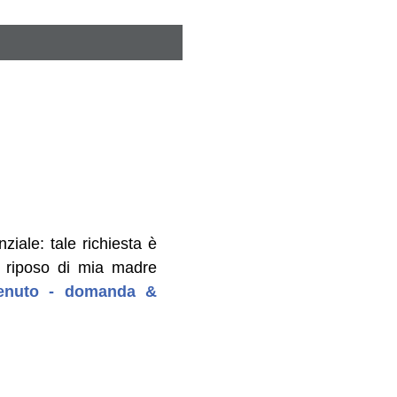
iale: tale richiesta è
di riposo di mia madre
ntenuto - domanda &