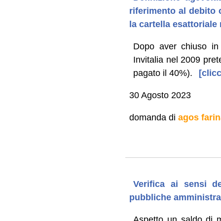
riferimento al debito
la cartella esattoriale
Dopo aver chiuso in a
Invitalia nel 2009 pret
pagato il 40%).
[clic
30 Agosto 2023
domanda di
agos farin
Verifica ai sensi d
pubbliche amministra
Aspetto un saldo di m