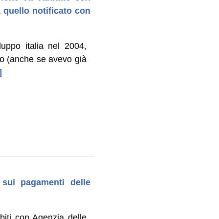
 quello notificato con
luppo italia nel 2004,
uro (anche se avevo già
]
i sui pagamenti delle
biti con Agenzia delle