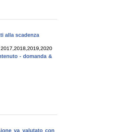
ati alla scadenza
tà 2017,2018,2019,2020
contenuto - domanda &
esione va valutato con