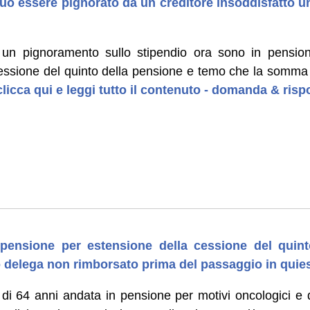
uò essere pignorato da un creditore insoddisfatto un
 un pignoramento sullo stipendio ora sono in pensio
essione del quinto della pensione e temo che la somma
licca qui e leggi tutto il contenuto - domanda & risp
pensione per estensione della cessione del quint
to delega non rimborsato prima del passaggio in qui
i 64 anni andata in pensione per motivi oncologici e 