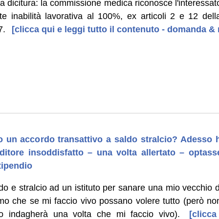
a dicitura: la commissione medica riconosce l'interes
inabilità lavorativa al 100%, ex articoli 2 e 12 dell
7.
[clicca qui e leggi tutto il contenuto - domanda & 
 un accordo transattivo a saldo stralcio? Adesso h
ditore insoddisfatto – una volta allertato – optas
tipendio
do e stralcio ad un istituto per sanare una mio vecchio
mo che se mi faccio vivo possano volere tutto (però non 
o indagherà una volta che mi faccio vivo).
[clicca 