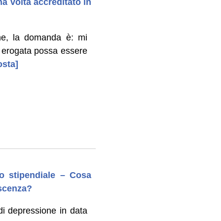
a volta accreditato in
ne, la domanda è: mi
 erogata possa essere
osta]
o stipendiale – Cosa
escenza?
di depressione in data