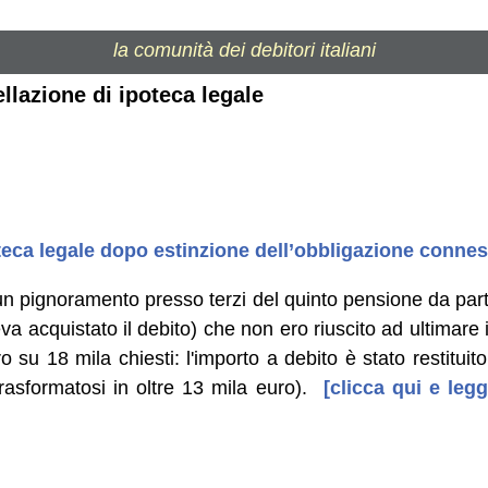
la comunità dei debitori italiani
llazione di ipoteca legale
teca legale dopo estinzione dell’obbligazione conne
n pignoramento presso terzi del quinto pensione da part
a acquistato il debito) che non ero riuscito ad ultimare i
o su 18 mila chiesti: l'importo a debito è stato restitui
trasformatosi in oltre 13 mila euro).
[clicca qui e legg
]