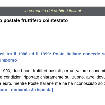
la comunità dei debitori italiani
 postale fruttifero cointestato
ssi tra il 1986 ed il 1999: Poste italiane concede 
 rimborso
1990, due buoni fruttiferi postali per un valore economi
le condizioni riportate chiaramente sul Buono, avrei dovu
a euro, mentre Poste Italiane me ne ha riconosciuto sol
enuto - domanda & risposta]