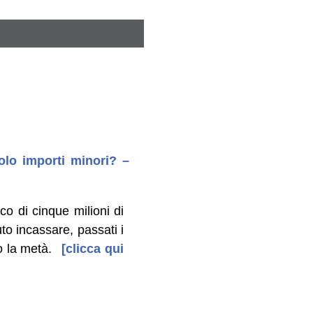
solo importi minori? –
co di cinque milioni di
to incassare, passati i
o la metà.
[clicca qui