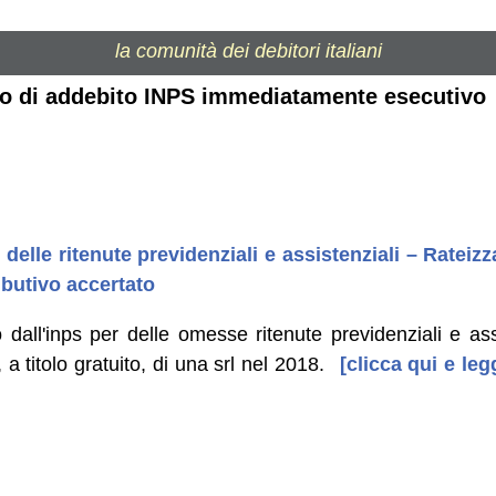
la comunità dei debitori italiani
iso di addebito INPS immediatamente esecutivo
lle ritenute previdenziali e assistenziali – Rateiz
ibutivo accertato
dall'inps per delle omesse ritenute previdenziali e assi
a titolo gratuito, di una srl nel 2018.
[clicca qui e legg
]