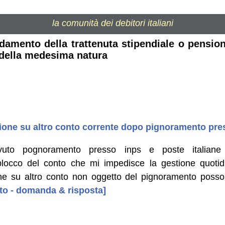
la comunità dei debitori italiani
damento della trattenuta stipendiale o pension
i della medesima natura
sione su altro conto corrente dopo pignoramento pr
vuto pognoramento presso inps e poste italiane 
locco del conto che mi impedisce la gestione quotidia
one su altro conto non oggetto del pignoramento posso
uto - domanda & risposta]