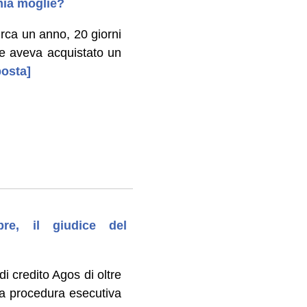
mia moglie?
rca un anno, 20 giorni
he aveva acquistato un
posta]
bre, il giudice del
i credito Agos di oltre
ma procedura esecutiva