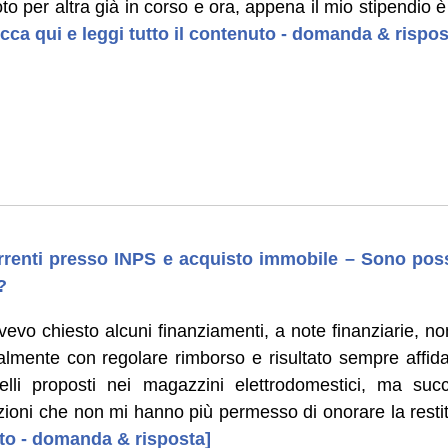
o per altra già in corso e ora, appena il mio stipendio è 
icca qui e leggi tutto il contenuto - domanda & rispos
renti presso INPS e acquisto immobile – Sono poss
?
vevo chiesto alcuni finanziamenti, a note finanziarie, n
lmente con regolare rimborso e risultato sempre affidabi
uelli proposti nei magazzini elettrodomestici, ma su
azioni che non mi hanno più permesso di onorare la resti
uto - domanda & risposta]