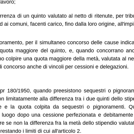
lavoro;
rrenza di un quinto valutato al netto di ritenute, per tribu
d ai comuni, facenti carico, fino dalla loro origine, all'imp
noramento, per il simultaneo concorso delle cause indic
quota maggiore del quinto, e, quando concorrano anc
colpire una quota maggiore della metà, valutata al nett
di concorso anche di vincoli per cessioni e delegazioni.
 dpr 180/1950, quando preesistono sequestri o pignora
 limitatamente alla differenza tra i due quinti dello stip
ute e la quota colpita da sequestri o pignoramenti. Qu
 luogo dopo una cessione perfezionata e debitamente n
e se non la differenza fra la metà dello stipendio valutato
estando i limiti di cui all'articolo 2.