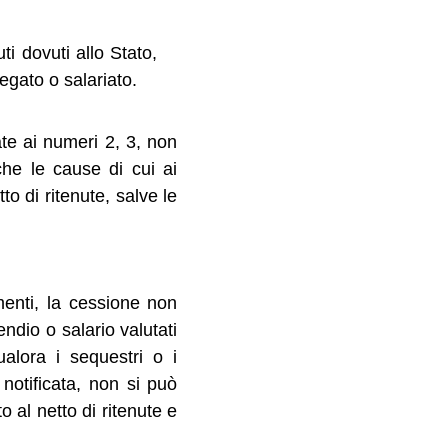
ti dovuti allo Stato,
iegato o salariato.
ate ai numeri 2, 3, non
he le cause di cui ai
o di ritenute, salve le
menti, la cessione non
endio o salario valutati
alora i sequestri o i
otificata, non si può
 al netto di ritenute e