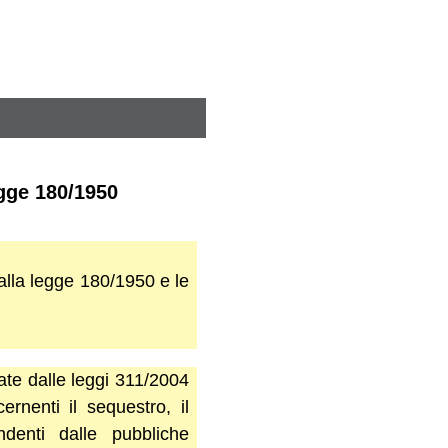
egge 180/1950
dalla legge 180/1950 e le
tate dalle leggi 311/2004
rnenti il sequestro, il
denti dalle pubbliche