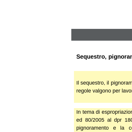
Sequestro, pignoram
Il sequestro, il pignora
regole valgono per lavo
In tema di espropriazion
ed 80/2005 al dpr 180/
pignoramento e la ce