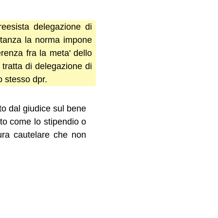
reesista delegazione di
ostanza la norma impone
renza fra la meta' dello
 tratta di delegazione di
lo stesso dpr.
to dal giudice sul bene
to come lo stipendio o
sura cautelare che non