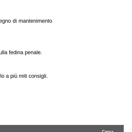
ssegno di mantenimento
lla fedina penale.
o a più miti consigli.
Cerca