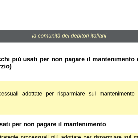
la comunità dei debitori italiani
cchi più usati per non pagare il mantenimento
rzio)
ocessuali adottate per risparmiare sul manteniment
usati per non pagare il mantenimento
strategie processuali più adottate per risparmiare sul