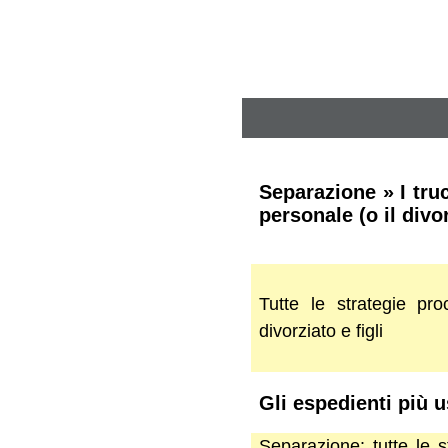
Separazione » I tru
personale (o il divo
Tutte le strategie pr
divorziato e figli
Gli espedienti più 
Separazione: tutte le 