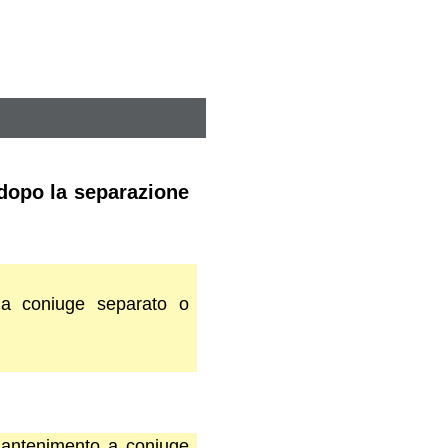
 dopo la separazione
o a coniuge separato o
 mantenimento a coniuge