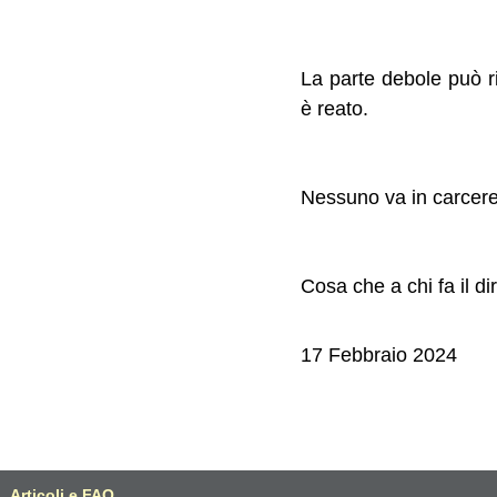
La parte debole può r
è reato.
Nessuno va in carcere
Cosa che a chi fa il di
17 Febbraio 2024
Articoli e FAQ