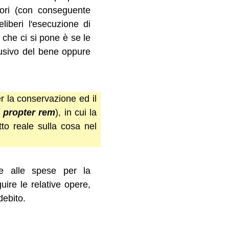
nori (con conseguente
liberi l'esecuzione di
 che ci si pone è se le
lusivo del bene oppure
er la conservazione ed il
o
propter rem
), in cui la
itto reale sulla cosa nel
re alle spese per la
re le relative opere,
debito.