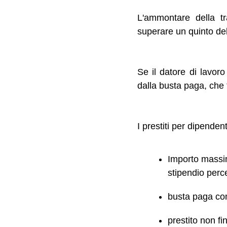
L'ammontare della t
superare un quinto del
Se il datore di lavor
dalla busta paga, che 
I prestiti per dipenden
Importo massimo
stipendio perce
busta paga co
prestito non fi