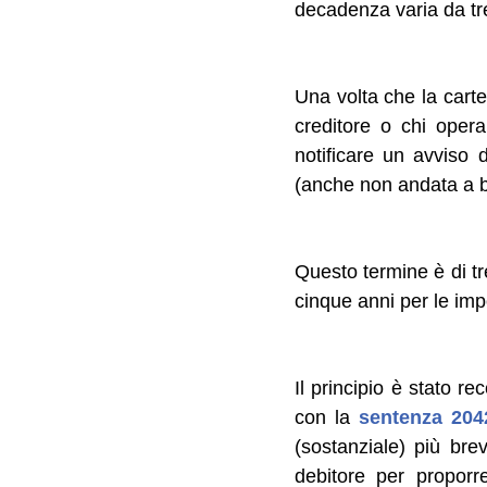
decadenza varia da tre
Una volta che la cartel
creditore o chi oper
notificare un avviso 
(anche non andata a bu
Questo termine è di tre
cinque anni per le imp
Il principio è stato re
con la
sentenza 204
(sostanziale) più br
debitore per proporr