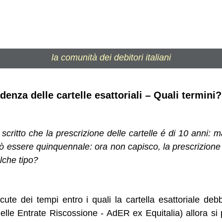
la comunità dei debitori italiani
enza delle cartelle esattoriali – Quali termini?
critto che la prescrizione delle cartelle é di 10 anni: ma
ò essere quinquennale: ora non capisco, la prescrizione d
lche tipo?
scute dei tempi entro i quali la cartella esattoriale deb
elle Entrate Riscossione - AdER ex Equitalia) allora si 