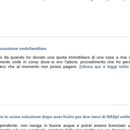
donazione endofamiliare
si da quando ho donato una quota immobiliare di una casa a mia m
ento civile in corso dove io ero l'attore, procedimento che ho pe
i ecc che al momento non posso pagare.
[clicca qui e leggi tutt
ta in unica soluzione dopo aver fruito per due mesi di NASpI ordin
dipendente, non naviga in buone acque e potrei essere licenziato 