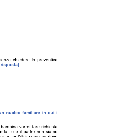
senza chiedere la preventiva
 risposta]
n nucleo familiare in cui i
bambina vorrei fare richiesta
anda: io e il padre non siamo
cui ai fini ISEE come mi devo