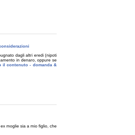
i considerazioni
gnato dagli altri eredi (nipoti
 pagamento in denaro, oppure se
to il contenuto - domanda &
x moglie sia a mio figlio, che