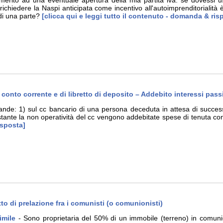
 merito ad una eventuale apertura della mia partita iva: se dovessi u
ichiedere la Naspi anticipata come incentivo all'autoimprenditorialità
di una parte?
[clicca qui e leggi tutto il contenuto - domanda & ris
 conto corrente e di libretto di deposito – Addebito interessi pass
ande: 1) sul cc bancario di una persona deceduta in attesa di succe
nostante la non operatività del cc vengono addebitate spese di tenuta co
isposta]
to di prelazione fra i comunisti (o comunionisti)
imile
- Sono proprietaria del 50% di un immobile (terreno) in comuni