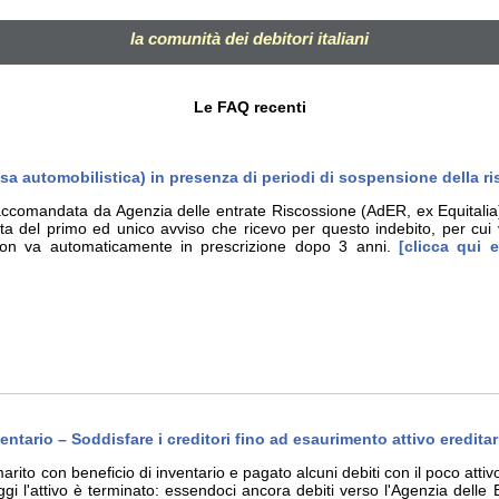
la comunità dei debitori italiani
Le FAQ recenti
ssa automobilistica) in presenza di periodi di sospensione della r
accomandata da Agenzia delle entrate Riscossione (AdER, ex Equitalia)
atta del primo ed unico avviso che ricevo per questo indebito, per cui
on va automaticamente in prescrizione dopo 3 anni.
[clicca qui e
entario – Soddisfare i creditori fino ad esaurimento attivo ereditar
arito con beneficio di inventario e pagato alcuni debiti con il poco atti
i l'attivo è terminato: essendoci ancora debiti verso l'Agenzia delle