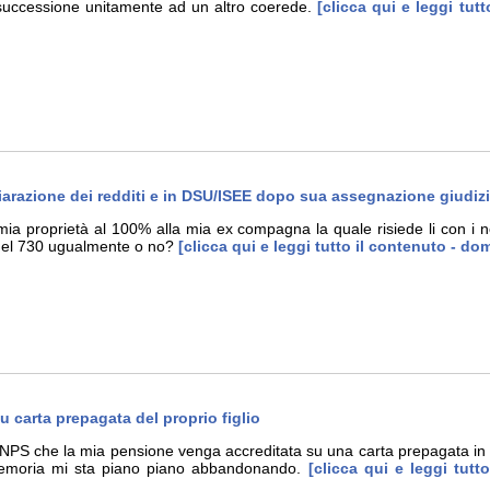
 successione unitamente ad un altro coerede.
[clicca qui e leggi tut
hiarazione dei redditi e in DSU/ISEE dopo sua assegnazione giudiz
a proprietà al 100% alla mia ex compagna la quale risiede li con i nos
nel 730 ugualmente o no?
[clicca qui e leggi tutto il contenuto - d
 carta prepagata del proprio figlio
'INPS che la mia pensione venga accreditata su una carta prepagata in 
emoria mi sta piano piano abbandonando.
[clicca qui e leggi tut