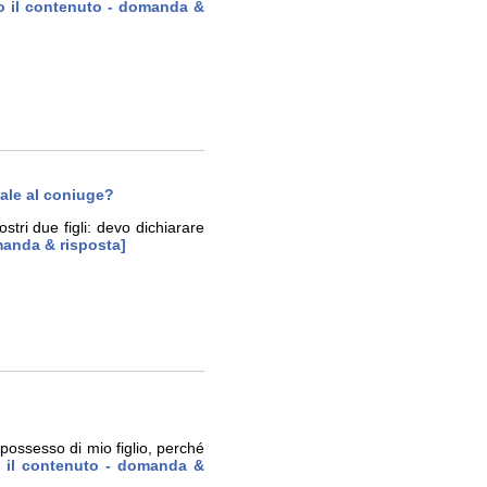
to il contenuto - domanda &
iale al coniuge?
tri due figli: devo dichiarare
omanda & risposta]
possesso di mio figlio, perché
to il contenuto - domanda &