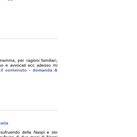
amma, per ragioni familiari,
rso e avvocati ecc adesso mi
o il contenuto - domanda &
aria
usufruendo della Naspi e sto