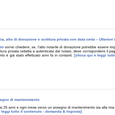
izia, atto di donazione o scrittura privata con data certa – Ulterior
ato
vorrei chiedere, se, l'atto notarile di donazione potrebbe essere impu
rittura privata redatta e autenticata dal notaio, deve corrispondere il
to è già stato effettuato anni fa in contanti.
[clicca qui e leggi tut
ssegno di mantenimento
si 25 anni e ogni mese verso un assegno di mantenimento sia alla mia e
e leggi tutto il contenuto - domanda & risposta]