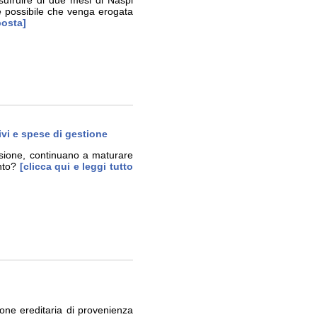
sufruire di due mesi di Naspi
 è possibile che venga erogata
posta]
ivi e spese di gestione
ssione, continuano a maturare
nto?
[clicca qui e leggi tutto
one ereditaria di provenienza