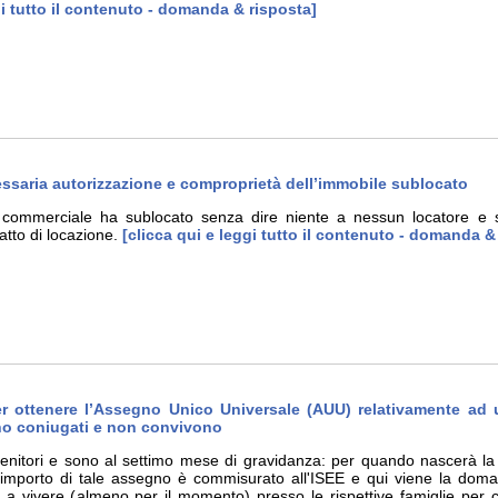
gi tutto il contenuto - domanda & risposta]
ssaria autorizzazione e comproprietà dell’immobile sublocato
e commerciale ha sublocato senza dire niente a nessun locatore e 
tto di locazione.
[clicca qui e leggi tutto il contenuto - domanda &
 ottenere l’Assegno Unico Universale (AUU) relativamente ad u
no coniugati e non convivono
genitori e sono al settimo mese di gravidanza: per quando nascerà la 
'importo di tale assegno è commisurato all'ISEE e qui viene la dom
 a vivere (almeno per il momento) presso le rispettive famiglie per 