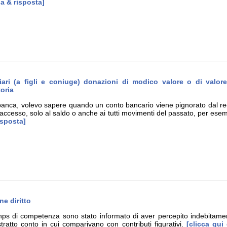
a & risposta]
iari (a figli e coniuge) donazioni di modico valore o di valor
oria
anca, volevo sapere quando un conto bancario viene pignorato dal recu
accesso, solo al saldo o anche ai tutti movimenti del passato, per esem
isposta]
e diritto
Inps di competenza sono stato informato di aver percepito indebitame
estratto conto in cui comparivano con contributi figurativi.
[clicca qui 