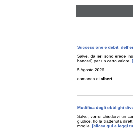
Successione e debiti dell’e
Salve, da ieri sono erede insi
bancari) per un certo valore.
[
5 Agosto 2026
domanda di
albert
Modifica degli obblighi divo
Salve, vorrei chiedervi un c
giudice, ho la trattenuta dire
moglie.
[clicca qui e leggi t