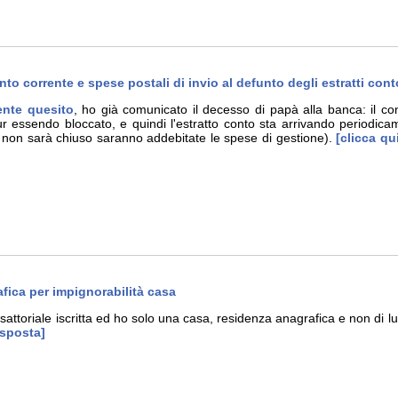
to corrente e spese postali di invio al defunto degli estratti cont
ente quesito
, ho già comunicato il decesso di papà alla banca: il con
ur essendo bloccato, e quindi l'estratto conto sta arrivando periodic
 non sarà chiuso saranno addebitate le spese di gestione).
[clicca qui
fica per impignorabilità casa
attoriale iscritta ed ho solo una casa, residenza anagrafica e non di l
isposta]