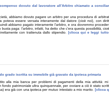
compenso dovuto dal lavoratore all’Arbitro chiamato a concilia
cietà, abbiamo dovuto pagare un arbitro per una procedura di arbitr
 poteva essere versata interamente dal datore (cioè noi), con diritto
 quindi abbiamo pagato interamente l'arbitro, e ora dovremmo procedere
 busta paga: l'arbitro, infatti, ha detto che c'era questa possibilità, ci
ettamente con trattenuta dallo stipendio.
[clicca qui e leggi tutt
do grado iscritta su immobile già gravato da ipoteca primaria
tito alla mia banca per problemi di pagamenti della mia attività: 
n fondo patrimoniale ultra quinquennale, per ovviare a ciò è stato scrit
a) era già con una ipoteca per mutuo intestato a mio marito.
[clicca q