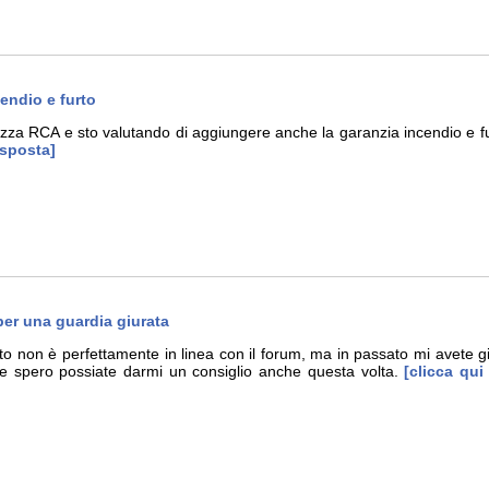
endio e furto
lizza RCA e sto valutando di aggiungere anche la garanzia incendio e fu
isposta]
i per una guardia giurata
o non è perfettamente in linea con il forum, ma in passato mi avete gi
e spero possiate darmi un consiglio anche questa volta.
[clicca qui 