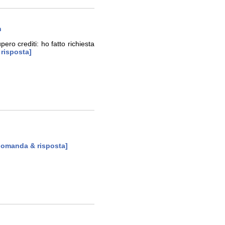
n
ero crediti: ho fatto richiesta
 risposta]
 domanda & risposta]