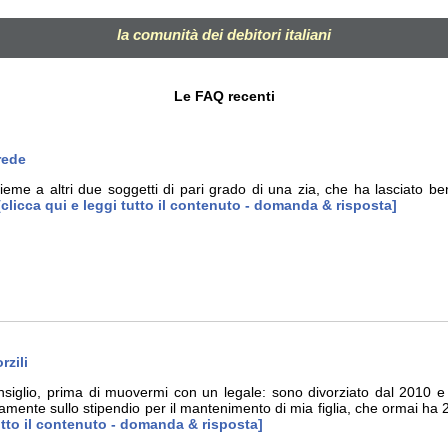
la comunità dei debitori italiani
Le FAQ recenti
rede
eme a altri due soggetti di pari grado di una zia, che ha lasciato beni
clicca qui e leggi tutto il contenuto - domanda & risposta]
rzili
onsiglio, prima di muovermi con un legale: sono divorziato dal 2010 e 
ttamente sullo stipendio per il mantenimento di mia figlia, che ormai ha
utto il contenuto - domanda & risposta]