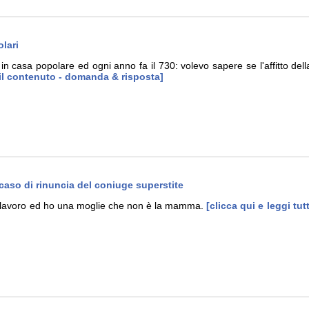
olari
in casa popolare ed ogni anno fa il 730: volevo sapere se l'affitto dell
o il contenuto - domanda & risposta]
 caso di rinuncia del coniuge superstite
 al lavoro ed ho una moglie che non è la mamma.
[clicca qui e leggi tu