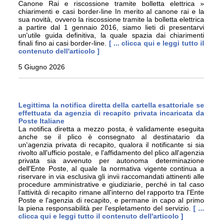
Canone Rai e riscossione tramite bolletta elettrica »
chiarimenti e casi border-line In merito al canone rai e la
sua novità, ovvero la riscossione tramite la bolletta elettrica
a partire dal 1 gennaio 2016, siamo lieti di presentarvi
un'utile guida definitiva, la quale spazia dai chiarimenti
finali fino ai casi border-line.
[ ... clicca qui e leggi tutto il
contenuto dell'articolo ]
5 Giugno 2026
Legittima la notifica diretta della cartella esattoriale se
effettuata da agenzia di recapito privata incaricata da
Poste Italiane
La notifica diretta a mezzo posta, è validamente eseguita
anche se il plico è consegnato al destinatario da
un'agenzia privata di recapito, qualora il notificante si sia
rivolto all'ufficio postale, e l'affidamento del plico all'agenzia
privata sia avvenuto per autonoma determinazione
dell'Ente Poste, al quale la normativa vigente continua a
riservare in via esclusiva gli invii raccomandati attinenti alle
procedure amministrative e giudiziarie, perché in tal caso
l'attività di recapito rimane all'interno del rapporto tra l'Ente
Poste e l'agenzia di recapito, e permane in capo al primo
la piena responsabilità per l'espletamento del servizio.
[ ...
clicca qui e leggi tutto il contenuto dell'articolo ]