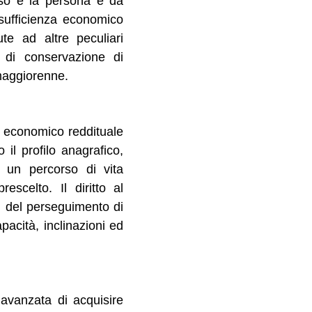
uso e la persona è da
osufficienza economico
ute ad altre peculiari
o di conservazione di
 maggiorenne.
a economico reddituale
 il profilo anagrafico,
i un percorso di vita
scelto. Il diritto al
iti del perseguimento di
acità, inclinazioni ed
à avanzata di acquisire