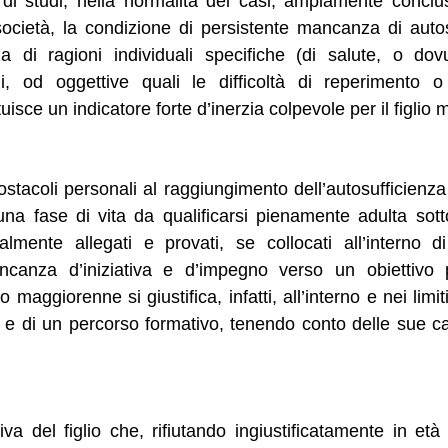
 di studi, nella normalità dei casi, ampiamente concl
società, la condizione di persistente mancanza di aut
a di ragioni individuali specifiche (di salute, o dov
i, od oggettive quali le difficoltà di reperimento 
isce un indicatore forte d’inerzia colpevole per il figlio
stacoli personali al raggiungimento dell’autosufficienz
n una fase di vita da qualificarsi pienamente adulta sotto
lmente allegati e provati, se collocati all’interno d
ncanza d’iniziativa e d’impegno verso un obiettivo pre
 maggiorenne si giustifica, infatti, all’interno e nei lim
 e di un percorso formativo, tenendo conto delle sue cap
va del figlio che, rifiutando ingiustificatamente in et