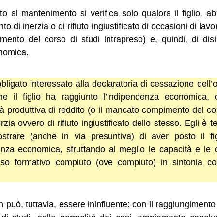
tto al mantenimento si verifica solo qualora il figlio, ab
di inerzia o di rifiuto ingiustificato di occasioni di lav
ento del corso di studi intrapreso) e, quindi, di disi
nomica.
obbligato interessato alla declaratoria di cessazione del
e il figlio ha raggiunto l’indipendenza economica,
ità produttiva di reddito (o il mancato compimento del co
zia ovvero di rifiuto ingiustificato dello stesso. Egli è 
strare (anche in via presuntiva) di aver posto il fig
enza economica, sfruttando al meglio le capacità e le
rso formativo compiuto (ove compiuto) in sintonia co
 può, tuttavia, essere ininfluente: con il raggiungimento 