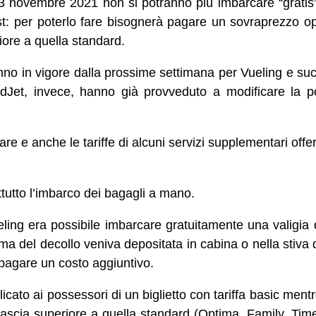
23 novembre 2021 non si potranno più imbarcare “gratis”
t: per poterlo fare bisognerà pagare un sovraprezzo op
riore a quella standard.
nno in vigore dalla prossime settimana per Vueling e s
dJet, invece, hanno già provveduto a modificare la po
re e anche le tariffe di alcuni servizi supplementari off
tutto l’imbarco dei bagagli a mano.
ueling era possibile imbarcare gratuitamente una valigia
a del decollo veniva depositata in cabina o nella stiva d
agare un costo aggiuntivo.
icato ai possessori di un biglietto con tariffa basic men
in fascia superiore a quella standard (Optima, Family, T