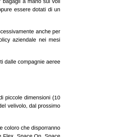
 bagagli a mano sui voli
pure essere dotati di un
uccessivamente anche per
licy aziendale nei mesi
erti dalle compagnie aeree
 di piccole dimensioni (10
el velivolo, dal prossimo
tre coloro che disporranno
ime Flex, Space On, Space