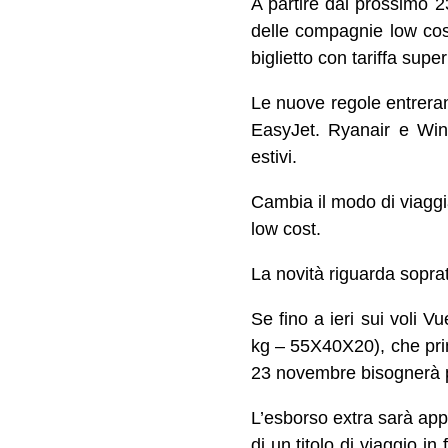
A partire dal prossimo 
delle compagnie low cos
biglietto con tariffa supe
Le nuove regole entrera
EasyJet. Ryanair e Win
estivi.
Cambia il modo di viaggia
low cost.
La novità riguarda soprat
Se fino a ieri sui voli V
kg – 55X40X20), che prim
23 novembre bisognerà p
L’esborso extra sarà appl
di un titolo di viaggio 