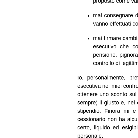
proposto come van
mai consegnare den
vanno effettuati co
mai firmare cambia
esecutivo che co
pensione, pignor
controllo di legitt
Io, personalmente, pre
esecutiva nei miei confro
ottenere uno sconto sul 
sempre) il giusto e, ne
stipendio. Finora mi è
cessionario non ha alcu
certo, liquido ed esigib
personale.