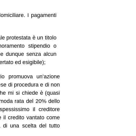
domiciliare. I pagamenti
le protestata è un titolo
gnoramento stipendio o
e e dunque senza alcun
rtato ed esigibile);
ario promuova un’azione
pese di procedura e di non
che mi si chiede è (quasi
omoda rata del 20% dello
pessissimo il creditore
 il credito vantato come
a di una scelta del tutto