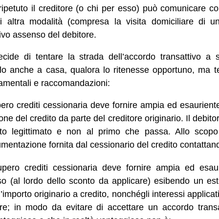
etuto il creditore (o chi per esso) può comunicare con 
altra modalità (compresa la visita domiciliare di un
ivo assenso del debitore.
cide di tentare la strada dell’accordo transattivo a sa
erlo anche a casa, qualora lo ritenesse opportuno, ma
amentali e raccomandazioni:
upero crediti cessionaria deve fornire ampia ed esaurien
one del credito da parte del creditore originario. Il debit
to legittimato e non al primo che passa. Allo scopo
umentazione fornita dal cessionario del credito contattand
cupero crediti cessionaria deve fornire ampia ed esa
eso (al lordo dello sconto da applicare) esibendo un est
l’importo originario a credito, nonchégli interessi applica
tore; in modo da evitare di accettare un accordo tran