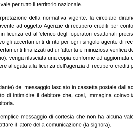
ale per tutto il territorio nazionale.
rpretazione della normativa vigente, la circolare dira
 avente ad oggetto Agenzie di recupero crediti per conto 
in licenza ed all’elenco degli operatori esattoriali precis
ivo gli accertamenti di rito per ogni singolo agente di rec
certamenti finalizzati ad un’attenta e minuziosa verifica dei
no), venga rilasciata una copia conforme ed aggiornata d
ere allegata alla licenza dell’agenzia di recupero crediti 
ante) del messaggio lasciato in cassetta postale dall’ad
o di intimidire il debitore che, così, immagina coinvolt
itoria.
n semplice messaggio di cortesia che non ha alcuna val
attare il latore della comunicazione (la signora).