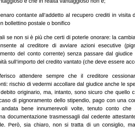
taggioso e che in realtà vantaggioso non è;
aro contante all’addetto al recupero crediti in visita 
n bollettino postale o bonifico
li se non si è più che certi di poterle onorare: la cambia
nsente al creditore di avviare azioni esecutive (pi
amento del conto corrente) senza passare dal giudic
imità sull’importo del credito vantato (che deve essere acce
ferisco attendere sempre che il creditore cession
nti: rischio di vedermi accollare dal giudice anche le s
debito originario, ma, intanto, sono sicuro che quello 
l caso di pignoramento dello stipendio, pago con una c
 andata bene innumerevoli volte, tenuto conto che s
na documentazione trasmessagli dal cedente attestante
ile. Però, sia chiaro, non si tratta di un consiglio, m