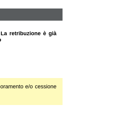
La retribuzione è già
o
gnoramento e/o cessione