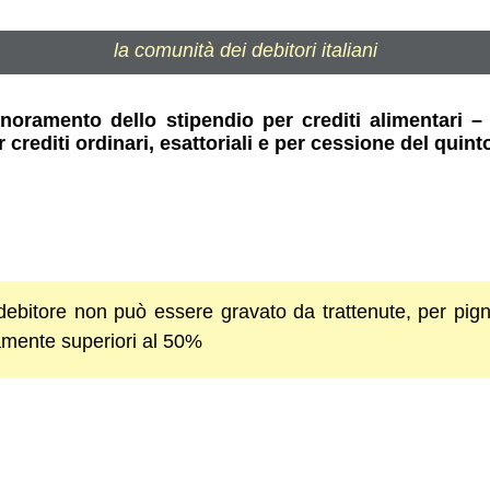
la comunità dei debitori italiani
oramento dello stipendio per crediti alimentari – 
 crediti ordinari, esattoriali e per cessione del quint
 debitore non può essere gravato da trattenute, per pi
amente superiori al 50%