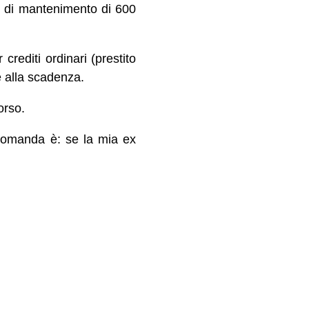
o di mantenimento di 600
rediti ordinari (prestito
e alla scadenza.
orso.
a domanda è: se la mia ex