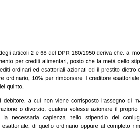
degli articoli 2 e 68 del DPR 180/1950 deriva che, al m
mento per crediti alimentari, posto che la metà dello st
rediti ordinari ed esattoriali azionati ed il prestito dietr
ore ordinario, 10% per rimborsare il creditore esattorial
el quinto.
 debitore, a cui non viene corrisposto l’assegno di ma
azione o divorzio, qualora volesse azionare il proprio
 la necessaria capienza nello stipendio del coniug
o esattoriale, di quello ordinario oppure al completo ri