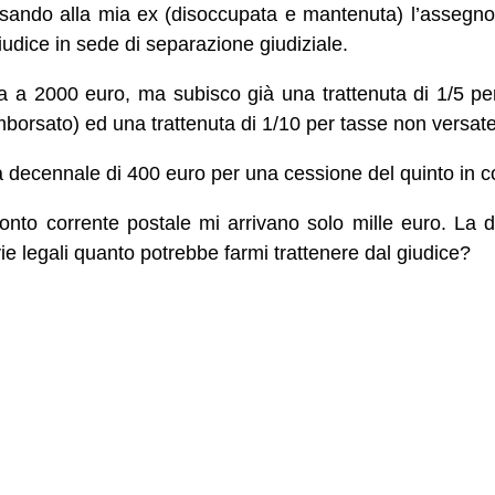
sando alla mia ex (disoccupata e mantenuta) l’assegn
iudice in sede di separazione giudiziale.
 a 2000 euro, ma subisco già una trattenuta di 1/5 per c
mborsato) ed una trattenuta di 1/10 per tasse non versat
a decennale di 400 euro per una cessione del quinto in c
 conto corrente postale mi arrivano solo mille euro. L
e legali quanto potrebbe farmi trattenere dal giudice?