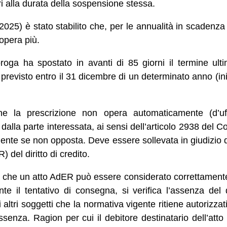
i alla durata della sospensione stessa.
/2025) è stato stabilito che, per le annualità in scadenz
opera più.
oroga ha spostato in avanti di 85 giorni il termine ulti
e previsto entro il 31 dicembre di un determinato anno (ini
che la prescrizione non opera automaticamente (d’u
lla parte interessata, ai sensi dell’articolo 2938 del Cod
nte se non opposta. Deve essere sollevata in giudizio 
R) del diritto di credito.
e che un atto AdER può essere considerato correttamente
e il tentativo di consegna, si verifica l’assenza del de
di altri soggetti che la normativa vigente ritiene autorizz
assenza. Ragion per cui il debitore destinatario dell’atto i