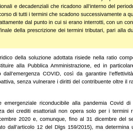
ionali e decadenziali che ricadono all’interno del peri
orso di tutti i termini che scadono successivamente a que
attamente dal punto in cui si erano interrotti, con un co
inale della prescrizione dei termini tributari, pari alla 
ridico della soluzione adottata risiede nella ratio com
ituire alla Pubblica Amministrazione, ed in particolare
 dall’emergenza COVID, così da garantire l’effettività
ttiva, senza vulnerare i diritti del contribuente oltre il
 emergenziale riconducibile alla pandemia Covid di 8
 dei crediti esattoriali non opera solo per i termini r
icembre 2020 e, comunque, fino al 31 dicembre del 
ato dall’articolo 12 del Dlgs 159/2015), ma determina u