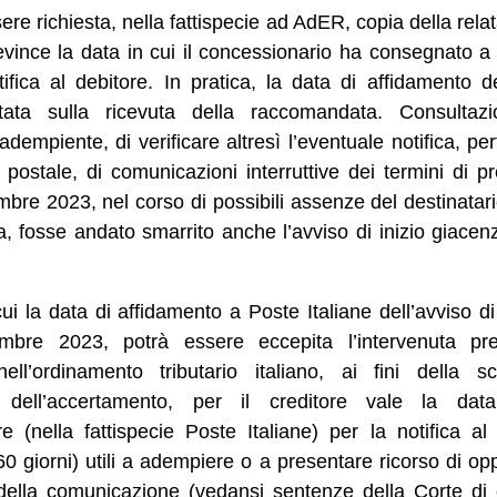
re richiesta, nella fattispecie ad AdER, copia della relata
vince la data in cui il concessionario ha consegnato a P
fica al debitore. In pratica, la data di affidamento d
tata sulla ricevuta della raccomandata. Consultaz
adempiente, di verificare altresì l’eventuale notifica, p
o postale, di comunicazioni interruttive dei termini di 
re 2023, nel corso di possibili assenze del destinatari
, fosse andato smarrito anche l’avviso di inizio giacenz
cui la data di affidamento a Poste Italiane dell’avviso 
bre 2023, potrà essere eccepita l’intervenuta pres
 nell’ordinamento tributario italiano, ai fini della 
e dell’accertamento, per il creditore vale la dat
e (nella fattispecie Poste Italiane) per la notifica al
0 giorni) utili a adempiere o a presentare ricorso di opp
a della comunicazione (vedansi sentenze della Corte d