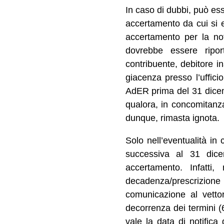
In caso di dubbi, può esse
accertamento da cui si e
accertamento per la noti
dovrebbe essere ripor
contribuente, debitore in
giacenza presso l’uffici
AdER prima del 31 dicemb
qualora, in concomitanza
dunque, rimasta ignota.
Solo nell’eventualità in 
successiva al 31 dicem
accertamento. Infatti,
decadenza/prescrizion
comunicazione al vettor
decorrenza dei termini (6
vale la data di notific