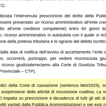
1).
levata l’intervenuta prescrizione del diritto della Pu
à essere presentato un ricorso amministrativo all’ente c
tto all’ente creditore competente) entro 60 giorni da
 ricorso amministrativo in autotutela con il quale si ri
one della pretesa tributaria e lo sgravio del debito iscritto
dalla data di notifica dell’avviso di accertamento l’ente
vio, occorrerà, purtroppo, per vedere riconosciuta giud
 ricorso giudiziale/reclamo alla Corte di Giustizia Trib
Provinciale – CTP).
udici della Corte di cassazione (sentenza 960/2025), so
va sospensione delle attività di riscossione coattiva. La
mpatta su prescrizione e decadenza di tutti gli atti di ti
diti vantati dalla Pubblica Amministrazione) e per essi non