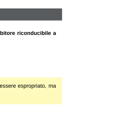
bitore riconducibile a
 essere espropriato, ma