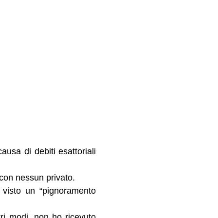
ausa di debiti esattoriali
 con nessun privato.
o visto un “pignoramento
ri modi, non ho ricevuto