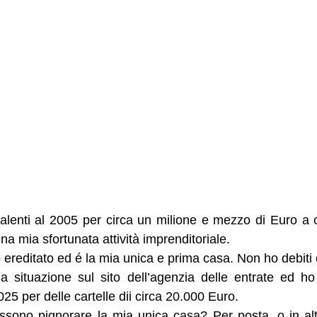
isalenti al 2005 per circa un milione e mezzo di Euro a c
na mia sfortunata attività imprenditoriale.
ereditato ed é la mia unica e prima casa. Non ho debiti
 situazione sul sito dell’agenzia delle entrate ed h
25 per delle cartelle dii circa 20.000 Euro.
sono pignorare la mia unica casa? Per posta, o in alt