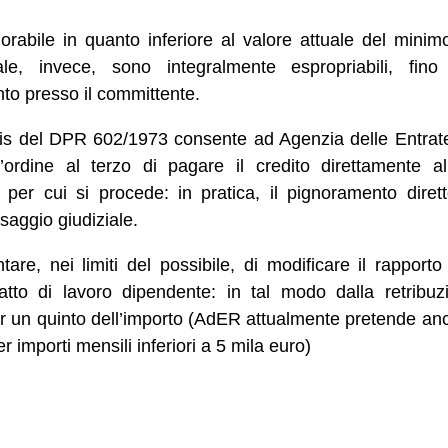
abile in quanto inferiore al valore attuale del minimo v
ale, invece, sono integralmente espropriabili, fino 
to presso il committente.
72 bis del DPR 602/1973 consente ad Agenzia delle Entra
 l’ordine al terzo di pagare il credito direttamente a
 per cui si procede: in pratica, il pignoramento diret
aggio giudiziale.
tare, nei limiti del possibile, di modificare il rapporto
atto di lavoro dipendente: in tal modo dalla retribu
er un quinto dell’importo (AdER attualmente pretende a
r importi mensili inferiori a 5 mila euro)