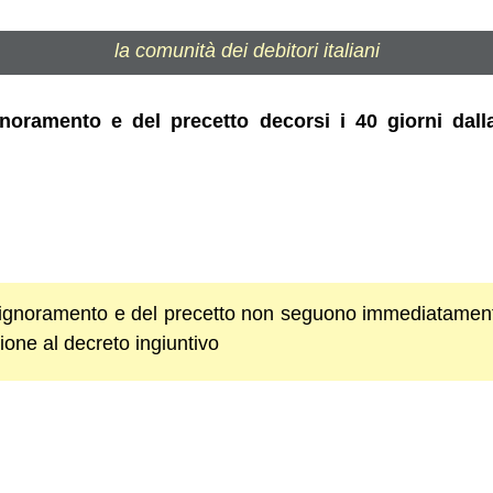
la comunità dei debitori italiani
ignoramento e del precetto decorsi i 40 giorni dall
i pignoramento e del precetto non seguono immediatament
zione al decreto ingiuntivo