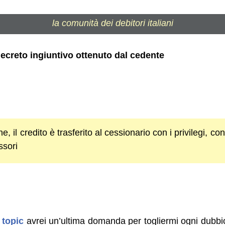
la comunità dei debitori italiani
decreto ingiuntivo ottenuto dal cedente
e, il credito è trasferito al cessionario con i privilegi, c
ssori
 topic
avrei un’ultima domanda per togliermi ogni dubbio: