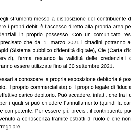
egli strumenti messo a disposizione del contribuente d
 i propri debiti è l’accesso diretto alla propria area pe
redenziali in proprio possesso. Con un comunicato res
precisato che dal 1° marzo 2021 i cittadini potranno a
pid (Sistema pubblico d’identità digitale), Cie (Carta d’i
rvizi), ferma restando la validità delle credenziali d
tranno essere utilizzate fino al 30 settembre 2021.
ssari a conoscere la propria esposizione debitoria è po
o, il proprio commercialista) o il proprio legale di fiduc
ffettivo carico debitorio. Può accadere, infatti, che tra i de
 per i quali si può chiedere l’annullamento (quindi la c
ce competente. Per essere più precisi, il contribuente p
venuto a conoscenza tramite estratti di ruolo e che non s
rregolare.