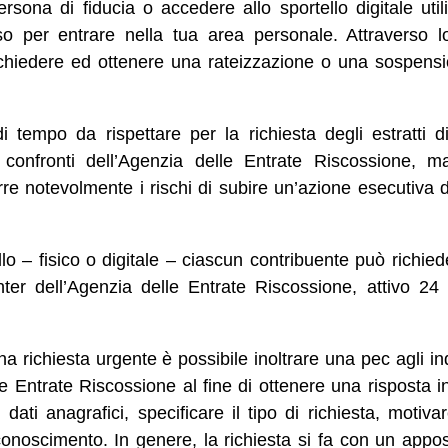
ersona di fiducia o accedere allo sportello digitale uti
 per entrare nella tua area personale. Attraverso lo 
i, chiedere ed ottenere una rateizzazione o una sospensi
i tempo da rispettare per la richiesta degli estratti d
i confronti dell’Agenzia delle Entrate Riscossione, 
urre notevolmente i rischi di subire un’azione esecutiva 
ello – fisico o digitale – ciascun contribuente può richie
enter dell’Agenzia delle Entrate Riscossione, attivo 24
una richiesta urgente è possibile inoltrare una pec agli indir
le Entrate Riscossione al fine di ottenere una risposta i
 dati anagrafici, specificare il tipo di richiesta, motiva
conoscimento. In genere, la richiesta si fa con un appo