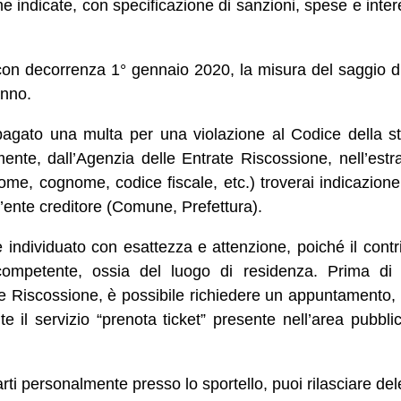
indicate, con specificazione di sanzioni, spese e intere
con decorrenza 1° gennaio 2020, la misura del saggio di 
anno.
agato una multa per una violazione al Codice della stra
nte, dall’Agenzia delle Entrate Riscossione, nell’estrat
(nome, cognome, codice fiscale, etc.) troverai indicazione
ll’ente creditore (Comune, Prefettura).
 individuato con esattezza e attenzione, poiché il contr
 competente, ossia del luogo di residenza. Prima di r
te Riscossione, è possibile richiedere un appuntamento, 
mite il servizio “prenota ticket” presente nell’area pubbli
arti personalmente presso lo sportello, puoi rilasciare dele