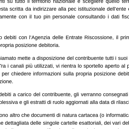
ti su tutto il territorio nazionale e scegliere quello t
sta scritta da indirizzare alla pec istituzionale dell’ent
tamente con il tuo pin personale consultando i dati fisc
o debiti con l’Agenzia delle Entrate Riscossione, il p
propria posizione debitoria.
amato mette a disposizione del contribuente tutti i suoi
Tra i canali più utilizzati, vi rientra lo sportello aperto al
per chiedere informazioni sulla propria posizione debito
zione.
o debiti a carico del contribuente, gli verranno consegnati
essiva e gli estratti di ruolo aggiornati alla data di rilasc
 sono altro che documenti di natura cartacea (o informatica
dettagliata delle singole cartelle esattoriali, dei vari deb