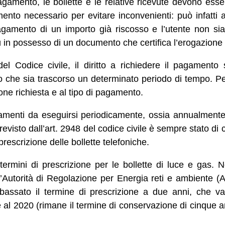
pagamento, le bollette e le relative ricevute devono ess
to necessario per evitare inconvenienti: può infatti a
pagamento di un importo già riscosso e l’utente non sia
 in possesso di un documento che certifica l’erogazione 
del Codice civile, il diritto a richiedere il pagamento
o che sia trascorso un determinato periodo di tempo. Pe
ione richiesta e al tipo di pagamento.
gamenti da eseguirsi periodicamente, ossia annualmente o
revisto dall’art. 2948 del codice civile è sempre stato di c
prescrizione delle bollette telefoniche.
rmini di prescrizione per le bollette di luce e gas. Neg
ll’Autorità di Regolazione per Energia reti e ambiente (Ar
ssato il termine di prescrizione a due anni, che val
al 2020 (rimane il termine di conservazione di cinque an