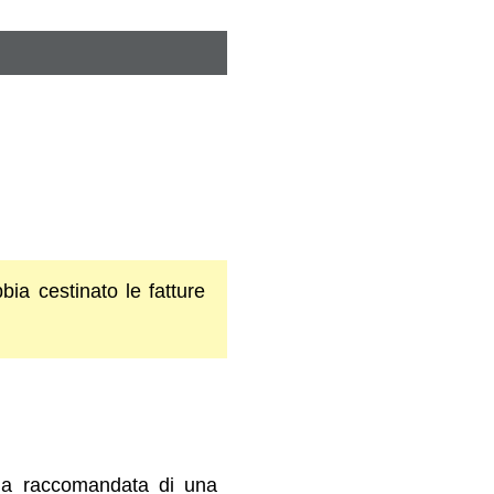
ia cestinato le fatture
una raccomandata di una