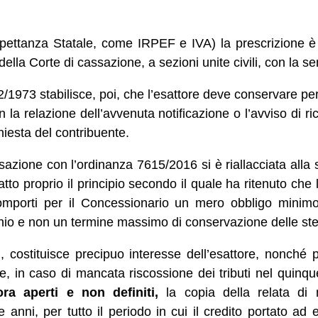
i spettanza Statale, come IRPEF e IVA) la prescrizione è
i della Corte di cassazione, a sezioni unite civili, con la
/1973 stabilisce, poi, che l’esattore deve conservare pe
on la relazione dell’avvenuta notificazione o l’avviso di r
hiesta del contribuente.
sazione con l’ordinanza 7615/2016 si è riallacciata alla
to proprio il principio secondo il quale ha ritenuto che l
mporti per il Concessionario un mero obbligo minimo
nio e non un termine massimo di conservazione delle st
ti, costituisce precipuo interesse dell’esattore, nonché
re, in caso di mancata riscossione dei tributi nel quinq
ora aperti e non definiti,
la copia della relata di no
 anni, per tutto il periodo in cui il credito portato ad