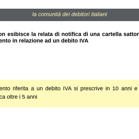
la comunità dei debitori italiani
 esibisce la relata di notifica di una cartella sattor
ento in relazione ad un debito IVA
nto riferita a un debito IVA si prescrive in 10 anni e
ica oltre i 5 anni