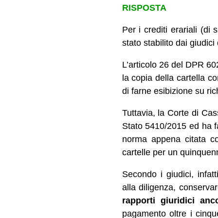
RISPOSTA
Per i crediti erariali (d
stato stabilito dai giudic
L’articolo 26 del DPR 602
la copia della cartella c
di farne esibizione su ric
Tuttavia, la Corte di Cas
Stato 5410/2015 ed ha fat
norma appena citata co
cartelle per un quinquen
Secondo i giudici, infat
alla diligenza, conserva
rapporti giuridici anc
pagamento oltre i cinque