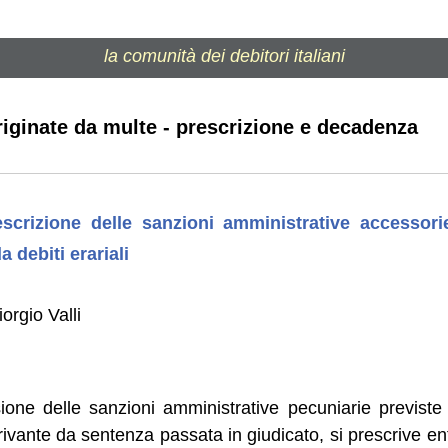
la comunità dei debitori italiani
originate da multe - prescrizione e decadenza
scrizione delle sanzioni amministrative accessorie
a debiti erariali
orgio Valli
ossione delle sanzioni amministrative pecuniarie previste
rivante da sentenza passata in giudicato, si prescrive entr