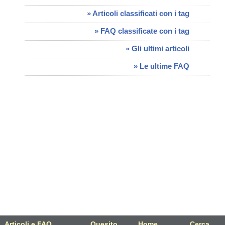
» Articoli classificati con i tag
» FAQ classificate con i tag
» Gli ultimi articoli
» Le ultime FAQ
Articoli e FAQ
Articoli e FAQ
Quesito
Quesito
Home
Home
Cerca
Cerca